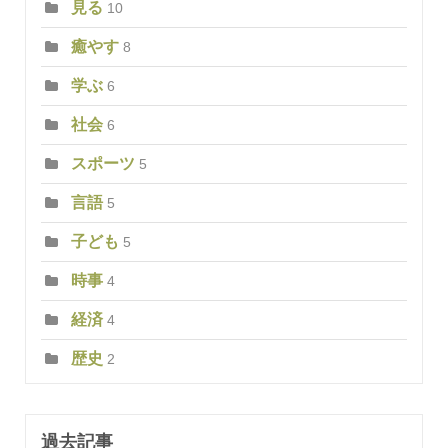
見る
10
癒やす
8
学ぶ
6
社会
6
スポーツ
5
言語
5
子ども
5
時事
4
経済
4
歴史
2
過去記事