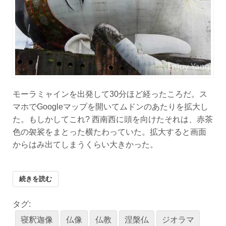
モーラミャインを出発して30分ほど経ったころだ。ス
マホでGoogleマップを開いてムドンのあたりを拡大し
た。もしかしてこれ? 西南西に頭を向けたそれは、赤茶
色の袈裟をまとった横たわっていた。拡大すると画面
からはみ出てしまうくらい大きかった。
続きを読む
タグ:
寝釈迦像
仏像
仏教
涅槃仏
ジオラマ