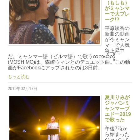
（もしも）
がミャンマ
ーで大ブレ
ーク!?
平原綾香の
新曲の動画
が今ミャン
マーで人気
急上昇中
だ。ミャンマー語（ビルマ語）で歌うတကယ်လို့
(MOSHIMO)は、森崎ウィンとのデュエット曲。この動
画がFacebookにアップされたのは3日前...
もっと読む
2019年02月17日
夏川りみが
ジャパンミ
ャンマープ
エドー2019
で歌った
午後7時か
ら始まった
ジャパンミ