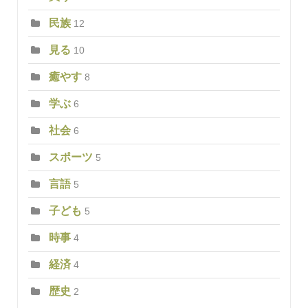
民族
12
見る
10
癒やす
8
学ぶ
6
社会
6
スポーツ
5
言語
5
子ども
5
時事
4
経済
4
歴史
2