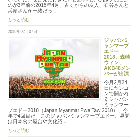
のが3年前の2015年4月、古くからの友人、石谷さんと
兵頭さんが一緒だっ...
もっと読む
2018年02月07日
ジャパンミ
ャンマープ
エドー
2018、森崎
ウィン、
AKB48メン
バーが出演
今月2月24
日にヤンゴ
ンで開かれ
るジャパン
ミャンマー
プエドー2018（Japan Myanmar Pwe Taw 2018）、今
年で4回目だ。このジャパンミャンマープエドー、昼間
は日本食の屋台や文化紹...
もっと読む