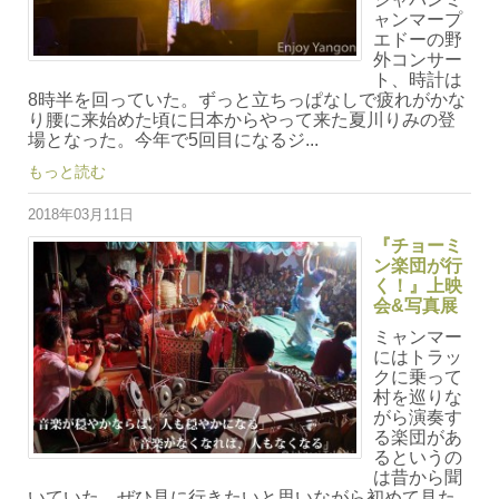
ャンマープ
エドーの野
外コンサー
ト、時計は
8時半を回っていた。ずっと立ちっぱなしで疲れがかな
り腰に来始めた頃に日本からやって来た夏川りみの登
場となった。今年で5回目になるジ...
もっと読む
2018年03月11日
『チョーミ
ン楽団が行
く！』上映
会&写真展
ミャンマー
にはトラッ
クに乗って
村を巡りな
がら演奏す
る楽団があ
るというの
は昔から聞
いていた。ぜひ見に行きたいと思いながら初めて見た