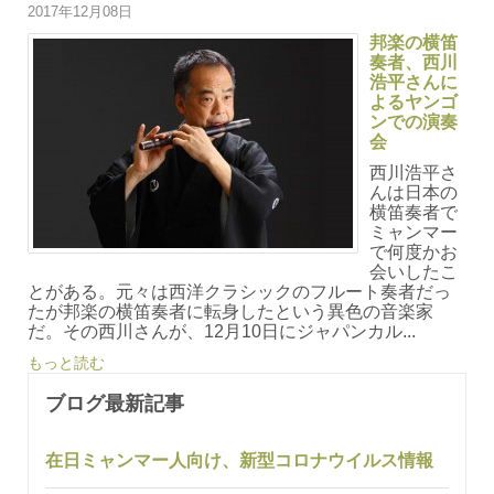
2017年12月08日
邦楽の横笛
奏者、西川
浩平さんに
よるヤンゴ
ンでの演奏
会
西川浩平さ
んは日本の
横笛奏者で
ミャンマー
で何度かお
会いしたこ
とがある。元々は西洋クラシックのフルート奏者だっ
たが邦楽の横笛奏者に転身したという異色の音楽家
だ。その西川さんが、12月10日にジャパンカル...
もっと読む
ブログ最新記事
在日ミャンマー人向け、新型コロナウイルス情報