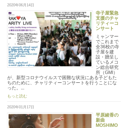
2020年06月14日
寺子屋緊急
支援のチャ
リティーコ
ンサート
ミャンマー
でこれまで
全36校の寺
子屋を建
設・贈呈し
ているメコ
ン総合研究
所（GMI）
が、新型コロナウイルスで困難な状況にある子どもた
ちのために、チャリティーコンサートを行うことにな
った。...
もっと読む
2020年01月17日
平原綾香の
新曲
MOSHIMO