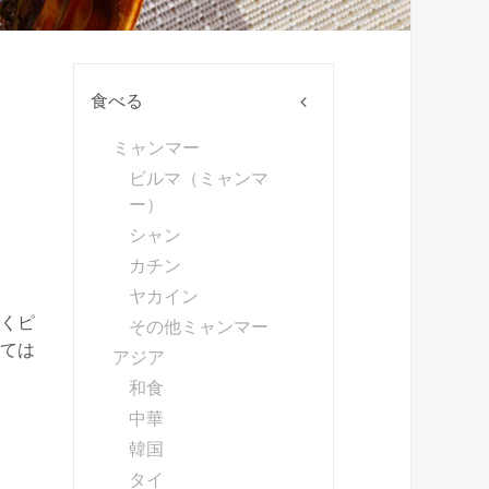
食べる
ミャンマー
ビルマ（ミャンマ
ー）
シャン
カチン
ヤカイン
くピ
その他ミャンマー
ては
アジア
和食
中華
韓国
タイ