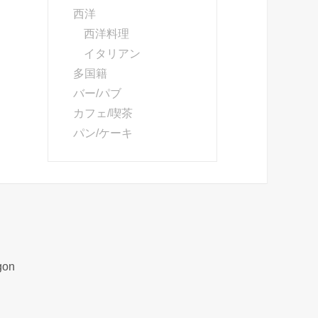
西洋
西洋料理
イタリアン
多国籍
バー/パブ
カフェ/喫茶
パン/ケーキ
gon