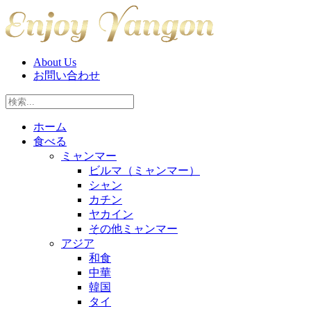
About Us
お問い合わせ
ホーム
食べる
ミャンマー
ビルマ（ミャンマー）
シャン
カチン
ヤカイン
その他ミャンマー
アジア
和食
中華
韓国
タイ