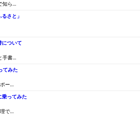
ら...
ふるさと」
替について
書...
ってみた
...
に乗ってみた
...