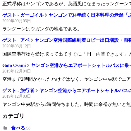
正式呼称はヤンゴンであるが、英語風になまったラングーンで知
ゲスト - ガーゴイル
ヤンゴンで34年続く日本料理の老舗「
2020年09月03日
ラングーンはウガンダの地名である。
ゲスト - アベ
ヤンゴン空港国際線到着ロビー出口増設・両
2020年03月12日
国際空港荷物を受け取って出てすぐに「円 両替できます」と手
Goto Osami
ヤンゴン空港からエアポートシャトルバスに乗
2019年12月04日
空港まで2時間かかったわけではなく、ヤンゴン中央駅でエアポー
ゲスト - 旅行者
ヤンゴン空港からエアポートシャトルバス
2019年12月03日
ヤンゴン中央駅から2時間待ちました。時間に余裕が無いと無理で
カテゴリ
食べる
98