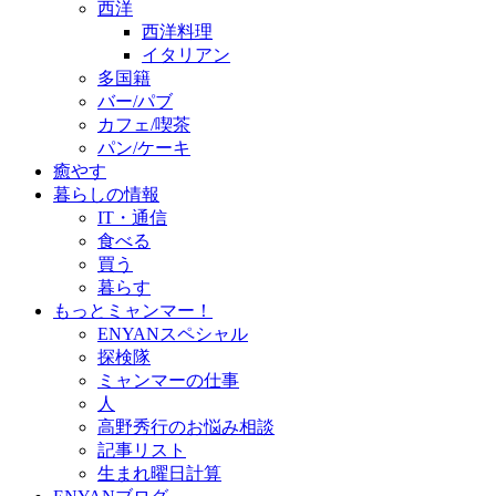
西洋
西洋料理
イタリアン
多国籍
バー/パブ
カフェ/喫茶
パン/ケーキ
癒やす
暮らしの情報
IT・通信
食べる
買う
暮らす
もっとミャンマー！
ENYANスペシャル
探検隊
ミャンマーの仕事
人
高野秀行のお悩み相談
記事リスト
生まれ曜日計算