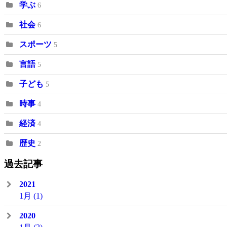
学ぶ
6
社会
6
スポーツ
5
言語
5
子ども
5
時事
4
経済
4
歴史
2
過去記事
2021
1月
(1)
2020