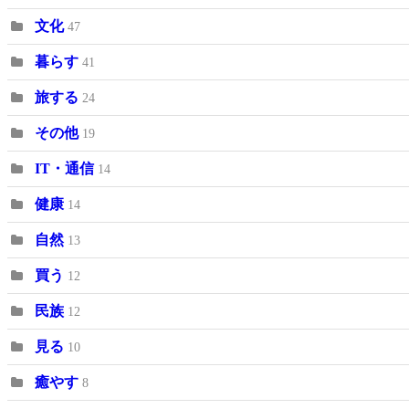
文化
47
暮らす
41
旅する
24
その他
19
IT・通信
14
健康
14
自然
13
買う
12
民族
12
見る
10
癒やす
8