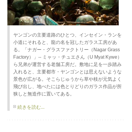
ヤンゴンの主要道路のひとつ、インセイン・ランを
小道にそれると、龍の名を冠したガラス工房があ
る。「ナガー・グラスファクトリー（Nagar Grass
Factory）」-- ミャッ・チュエさん（U Myat Kywe）
ら兄弟が運営する老舗工房だ。敷地に足を一歩踏み
入れると、主要都市・ヤンゴンとは思えないような
景色が広がる。そこらじゅうから草や枝が元気よく
飛び出し、地べたには色とりどりのガラス作品が所
狭しと無造作に置いてある。
続きを読む...