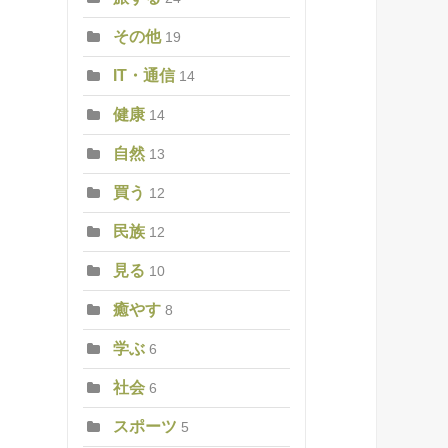
その他
19
IT・通信
14
健康
14
自然
13
買う
12
民族
12
見る
10
癒やす
8
学ぶ
6
社会
6
スポーツ
5