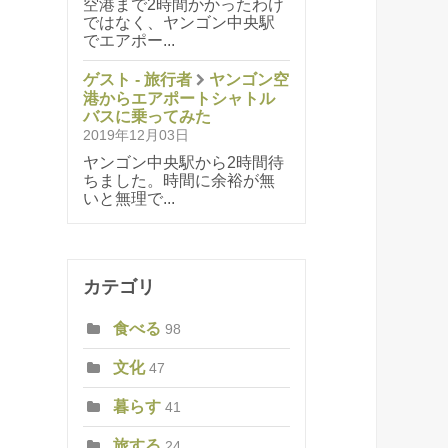
空港まで2時間かかったわけ
ではなく、ヤンゴン中央駅
でエアポー...
ゲスト - 旅行者
ヤンゴン空
港からエアポートシャトル
バスに乗ってみた
2019年12月03日
ヤンゴン中央駅から2時間待
ちました。時間に余裕が無
いと無理で...
カテゴリ
食べる
98
文化
47
暮らす
41
旅する
24