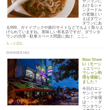
ヤンゴンに
おけるシャ
ンヌードル
の老舗とい
えばダウン
タウンにあ
る999。ガイドブックや旅行サイトなどでもよく取り上
げられていますね。美味しい有名店ですが、ダウンタ
ウンの渋滞・駐車スペース問題に負け、ここ...
もっと読む
2016年06月19日
Maw Shwe
Li（モーシ
ュエリー）
でシャン料
理を堪能し
ました！
今日のエン
ヤンミーテ
ィング会場
は・・・ダ
ウンタウン