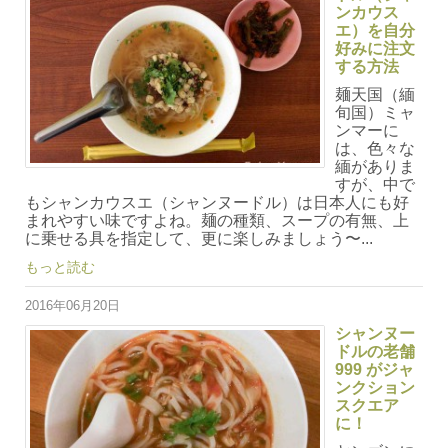
ンカウス
エ）を自分
好みに注文
する方法
麺天国（緬
旬国）ミャ
ンマーに
は、色々な
緬がありま
すが、中で
もシャンカウスエ（シャンヌードル）は日本人にも好
まれやすい味ですよね。麺の種類、スープの有無、上
に乗せる具を指定して、更に楽しみましょう〜...
もっと読む
2016年06月20日
シャンヌー
ドルの老舗
999 がジャ
ンクション
スクエア
に！