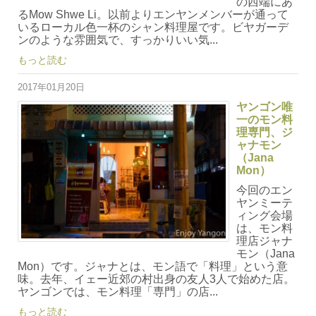
の西端にあ
るMow Shwe Li。以前よりエンヤンメンバーが通って
いるローカル色一杯のシャン料理屋です。ビヤガーデ
ンのような雰囲気で、すっかりいい気...
もっと読む
2017年01月20日
ヤンゴン唯
一のモン料
理専門、ジ
ャナモン
（Jana
Mon）
今回のエン
ヤンミーテ
ィング会場
は、モン料
理店ジャナ
モン（Jana
Mon）です。ジャナとは、モン語で「料理」という意
味。去年、イェー近郊の村出身の友人3人で始めた店。
ヤンゴンでは、モン料理「専門」の店...
もっと読む