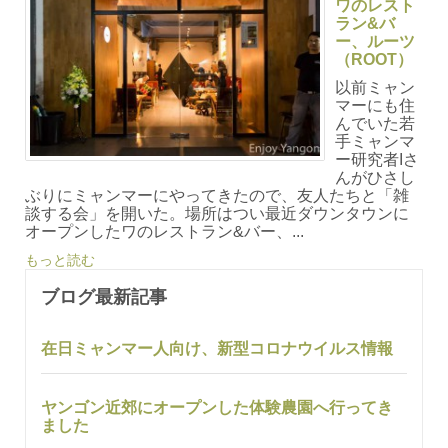
ワのレスト
ラン&バ
ー、ルーツ
（ROOT）
以前ミャン
マーにも住
んでいた若
手ミャンマ
ー研究者Iさ
んがひさし
ぶりにミャンマーにやってきたので、友人たちと「雑
談する会」を開いた。場所はつい最近ダウンタウンに
オープンしたワのレストラン&バー、...
もっと読む
ブログ最新記事
在日ミャンマー人向け、新型コロナウイルス情報
ヤンゴン近郊にオープンした体験農園へ行ってき
ました