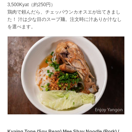
3,500Kyat（約250円）
鶏肉で頼んだら、チェッパウンカオスエが出てきまし
た！ 汁は少な目のスープ麺。注文時に汁ありか汁なし
を選べます。
Kyaing Tone (Soy Bean) Mee Shay Noodle (Pork) /