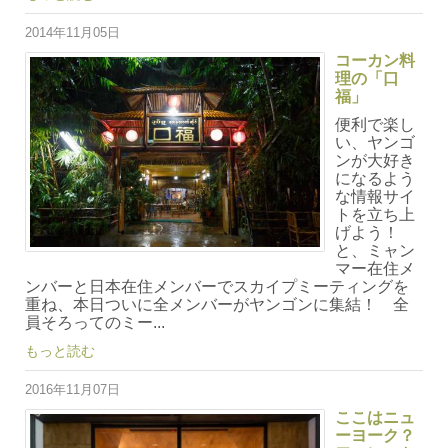
2014年11月05日
コーカン料
理の「口
福」
便利で楽し
い、ヤンゴ
ンが大好き
になるよう
な情報サイ
トを立ち上
げよう！
と、ミャン
マー在住メ
ンバーと日本在住メンバーでスカイプミーティングを
重ね、本日ついに全メンバーがヤンゴンに集結！ 全
員そろってのミー...
もっと読む
2016年11月07日
ここはニュ
ーヨーク？