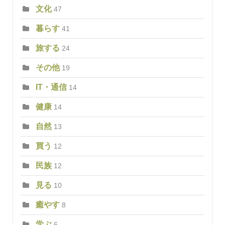
文化
47
暮らす
41
旅する
24
その他
19
IT・通信
14
健康
14
自然
13
買う
12
民族
12
見る
10
癒やす
8
学ぶ
6