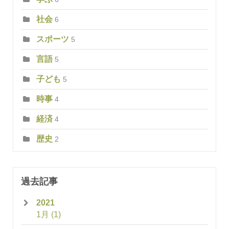
社会
6
スポーツ
5
言語
5
子ども
5
時事
4
経済
4
歴史
2
過去記事
2021
1月
(1)