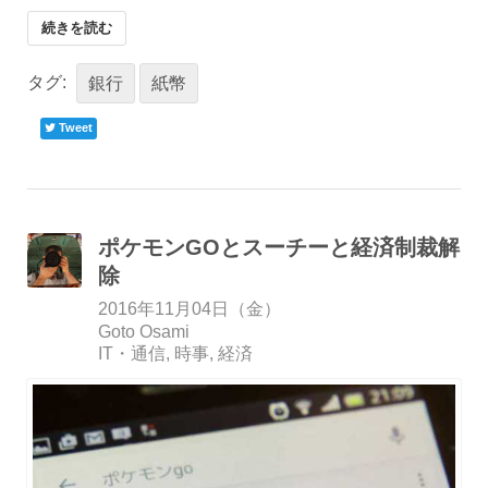
続きを読む
タグ:
銀行
紙幣
Tweet
ポケモンGOとスーチーと経済制裁解
除
2016年11月04日（金）
Goto Osami
IT・通信
時事
経済