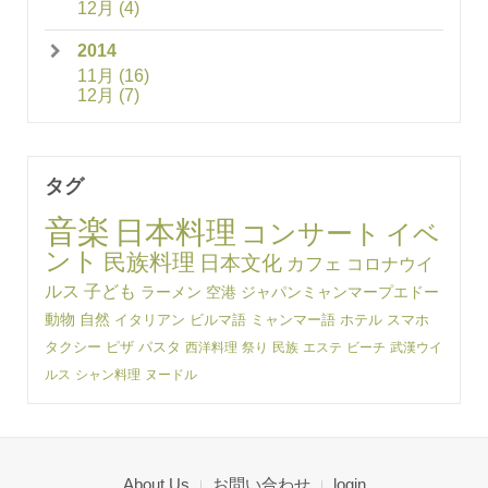
12月
(4)
2014
11月
(16)
12月
(7)
タグ
音楽
日本料理
コンサート
イベ
ント
民族料理
日本文化
カフェ
コロナウイ
ルス
子ども
ラーメン
空港
ジャパンミャンマープエドー
動物
自然
イタリアン
ビルマ語
ミャンマー語
ホテル
スマホ
タクシー
ピザ
パスタ
西洋料理
祭り
民族
エステ
ビーチ
武漢ウイ
ルス
シャン料理
ヌードル
About Us
お問い合わせ
login