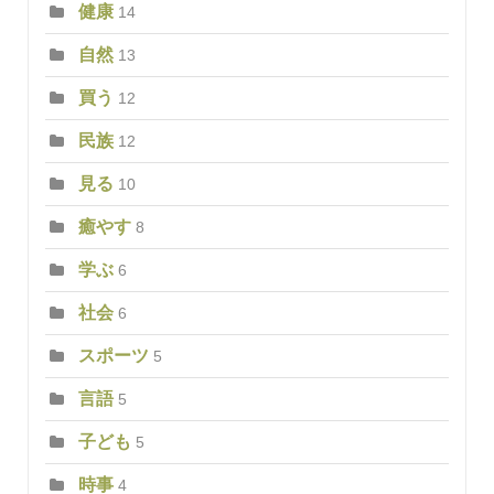
健康
14
自然
13
買う
12
民族
12
見る
10
癒やす
8
学ぶ
6
社会
6
スポーツ
5
言語
5
子ども
5
時事
4