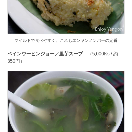
マイルドで食べやすく、これもエンヤンメンバーの定番
ペインウーヒンジョー／里芋スープ
（
5
,
000Ks /
約
350
円）