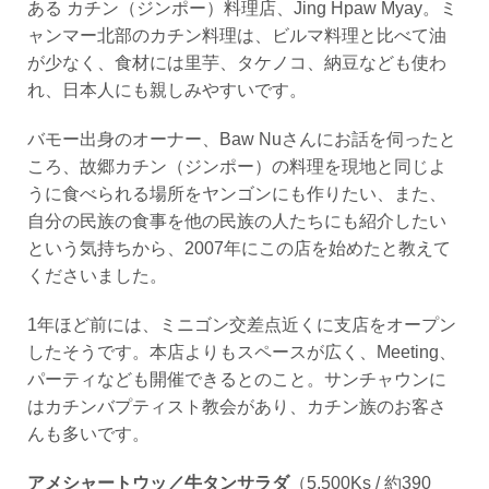
ある
カチン（ジンポー）料理店、
Jing Hpaw Myay
。ミ
ャンマー北部のカチン料理は、ビルマ料理と比べて油
が少なく、食材には里芋、タケノコ、納豆なども使わ
れ、日本人にも親しみやすいです。
バモー出身のオーナー、
Baw Nu
さんにお話を伺ったと
ころ、故郷カチン（ジンポー）の料理を現地と同じよ
うに食べられる場所をヤンゴンにも作りたい、また、
自分の民族の食事を他の民族の人たちにも紹介したい
という気持ちから、
2007
年にこの店を始めたと教えて
くださいました。
1
年ほど前には、ミニゴン交差点近くに支店をオープン
したそうです。本店よりもスペースが広く、
Meeting
、
パーティなども開催できるとのこと。サンチャウンに
はカチンバプティスト教会があり、カチン族のお客さ
んも多いです。
アメシャートウッ／牛タンサラダ
（
5
,
500Ks /
約
390