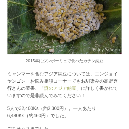
2015年にジンポーミェで食べたカチン納豆
ミャンマーを含むアジア納豆については、エンジョイ
ヤンゴン・お悩み相談コーナーでもお馴染みの高野秀
行さんの著書、「
謎のアジア納豆
」に詳しく書かれて
いますので是非読んでみてください！
5
人で
32
,
400Ks
（約
2
,
300
円）。一人あたり
6
,
480Ks
（約
460
円）でした。
ごちそうさまでした！