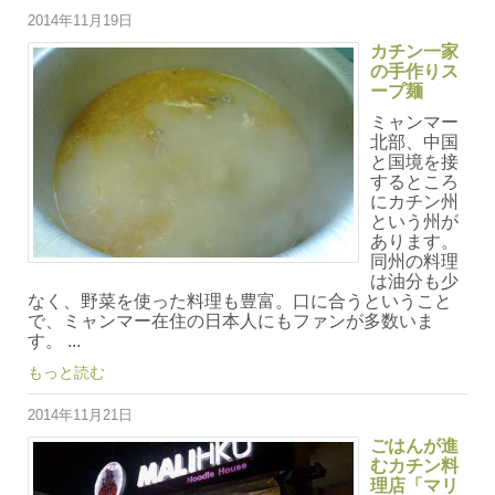
2014年11月19日
カチン一家
の手作りス
ープ麺
ミャンマー
北部、中国
と国境を接
するところ
にカチン州
という州が
あります。
同州の料理
は油分も少
なく、野菜を使った料理も豊富。口に合うということ
で、ミャンマー在住の日本人にもファンが多数いま
す。 ...
もっと読む
2014年11月21日
ごはんが進
むカチン料
理店「マリ