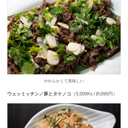
やわらかくて美味しい
ウェッミッチン／豚とタケノコ
（
5
,
500Ks /
約
390
円）