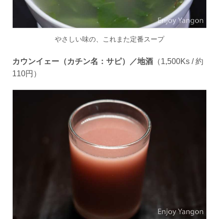
やさしい味の、これまた定番スープ
カウンイェー（カチン名：サピ）／地酒
（
1
,
500Ks /
約
110
円）