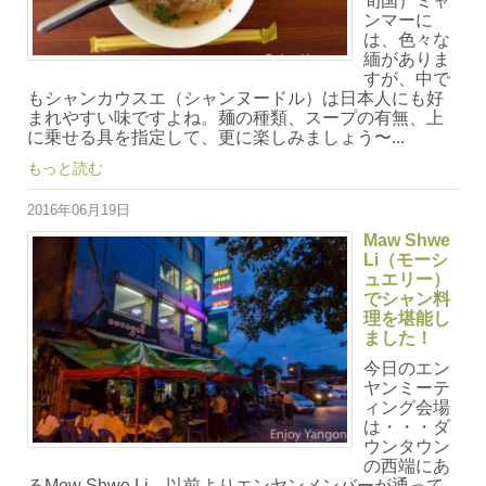
旬国）ミャ
ンマーに
は、色々な
緬がありま
すが、中で
もシャンカウスエ（シャンヌードル）は日本人にも好
まれやすい味ですよね。麺の種類、スープの有無、上
に乗せる具を指定して、更に楽しみましょう〜...
もっと読む
2016年06月19日
Maw Shwe
Li（モーシ
ュエリー）
でシャン料
理を堪能し
ました！
今日のエン
ヤンミーテ
ィング会場
は・・・ダ
ウンタウン
の西端にあ
るMow Shwe Li。以前よりエンヤンメンバーが通って