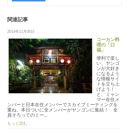
関連記事
2014年11月05日
コーカン料
理の「口
福」
便利で楽し
い、ヤンゴ
ンが大好き
になるよう
な情報サイ
トを立ち上
げよう！
と、ミャン
マー在住メ
ンバーと日本在住メンバーでスカイプミーティングを
重ね、本日ついに全メンバーがヤンゴンに集結！ 全
員そろってのミー...
もっと読む