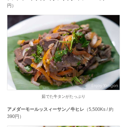
円）
茹でた牛タンがたっぷり
アメダーモールッスィーサン／牛ヒレ
（
5
,
500Ks /
約
390
円）