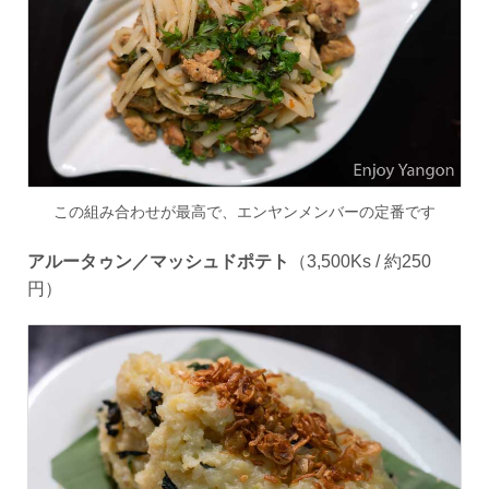
この組み合わせが最高で、エンヤンメンバーの定番です
アルータゥン／マッシュドポテト
（
3
,
500Ks /
約
250
円）