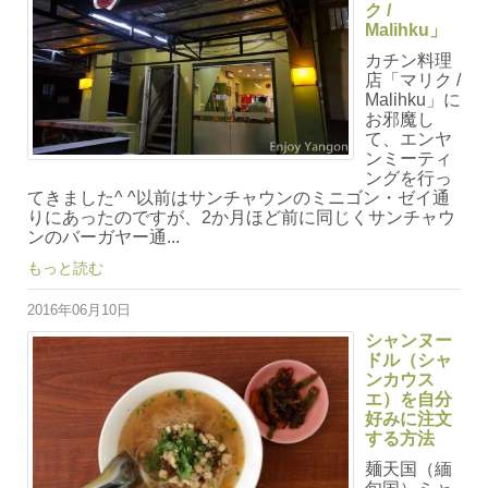
ク /
Malihku」
カチン料理
店「マリク /
Malihku」に
お邪魔し
て、エンヤ
ンミーティ
ングを行っ
てきました^ ^以前はサンチャウンのミニゴン・ゼイ通
りにあったのですが、2か月ほど前に同じくサンチャウ
ンのバーガヤー通...
もっと読む
2016年06月10日
シャンヌー
ドル（シャ
ンカウス
エ）を自分
好みに注文
する方法
麺天国（緬