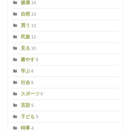
健康
14
自然
13
買う
12
民族
12
見る
10
癒やす
8
学ぶ
6
社会
6
スポーツ
5
言語
5
子ども
5
時事
4