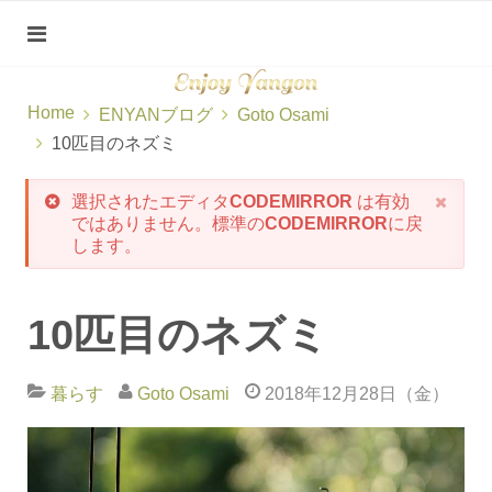
Home
ENYANブログ
Goto Osami
10匹目のネズミ
選択されたエディタ
CODEMIRROR
は有効
ではありません。標準の
CODEMIRROR
に戻
します。
10匹目のネズミ
暮らす
Goto Osami
2018年12月28日（金）