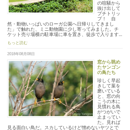
の喧騒から
抜け出して
プチトリッ
プ！ 自
然・動物いっぱいのローガ公園へ日帰りしてきまし
た」で触れた、ミニ動物園に少し寄ってみました。チ
ケット売り場横の駐車場に車を置き、徒歩で入ります...
もっと読む
2018年08月08日
窓から眺め
たヤンゴン
の鳥たち
珍しく早起
きして葉を
磨いている
と、窓の向
こうの木に
見慣れる鳥
がつがいで
止まってい
た。見れば
見る面白い鳥だ。スカしているけど憎めないヤツとで