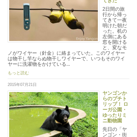
てきた
2日間の旅
行から帰っ
てきて一夜
明けた朝だ
った。机の
左側にある
窓を開ける
と、変なモ
ノがワイヤー（針金）に絡まっていた。このワイヤー
は物干し竿ならぬ物干しワイヤーで、いつもそのワイ
ヤーに洗濯物をかけている...
もっと読む
2015年07月21日
ヤンゴンか
らのプチト
リップ！ ロ
ーガ公園・
ゆったりミ
ニ動物園
先日の「ヤ
ンゴン・街