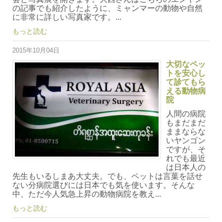
の記事でも紹介したように、ミャンマーの動物や自然
に非常に詳しい写真家です。...
もっと読む
2015年10月04日
大切なペッ
トを安心し
て診てもら
える動物病
院
人間の病院
もまだまだ
ままならな
いヤンゴン
ですが、そ
れでも最近
は日本人の
先生もいるしまあ大丈夫。でも、ペットは言葉を話せ
ない分病院選びには日本でも気を使います。そんな
中、ただ今人気急上昇の動物病院を教え...
もっと読む