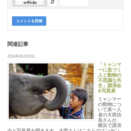
コメントを投稿
関連記事
2016年05月03日
「ミャンマ
ーに息づく
人と動物の
不思議な共
生」講演会
&写真展
ミャンマー
の動物につ
いて第一人
者の大西信
吾さんが、
横浜で講演
会と写真展を開きます。大西さんはこちらのエンヤン