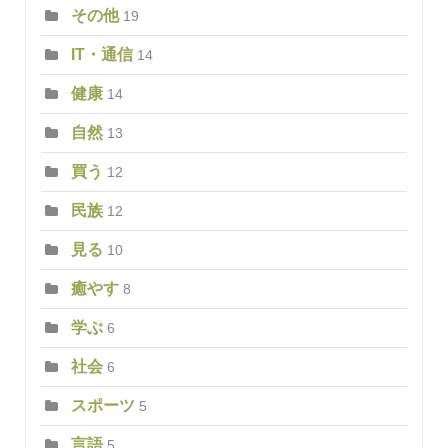
その他
19
IT・通信
14
健康
14
自然
13
買う
12
民族
12
見る
10
癒やす
8
学ぶ
6
社会
6
スポーツ
5
言語
5