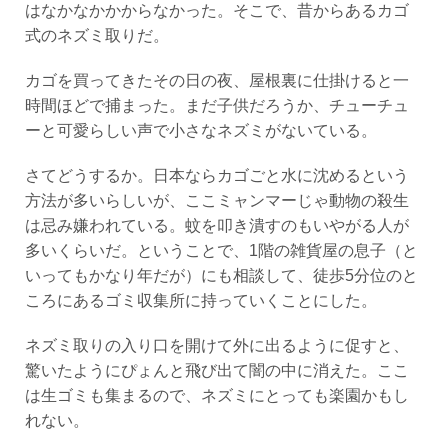
はなかなかかからなかった。そこで、昔からあるカゴ
式のネズミ取りだ。
カゴを買ってきたその日の夜、屋根裏に仕掛けると一
時間ほどで捕まった。まだ子供だろうか、チューチュ
ーと可愛らしい声で小さなネズミがないている。
さてどうするか。日本ならカゴごと水に沈めるという
方法が多いらしいが、ここミャンマーじゃ動物の殺生
は忌み嫌われている。蚊を叩き潰すのもいやがる人が
多いくらいだ。ということで、1階の雑貨屋の息子（と
いってもかなり年だが）にも相談して、徒歩5分位のと
ころにあるゴミ収集所に持っていくことにした。
ネズミ取りの入り口を開けて外に出るように促すと、
驚いたようにぴょんと飛び出て闇の中に消えた。ここ
は生ゴミも集まるので、ネズミにとっても楽園かもし
れない。