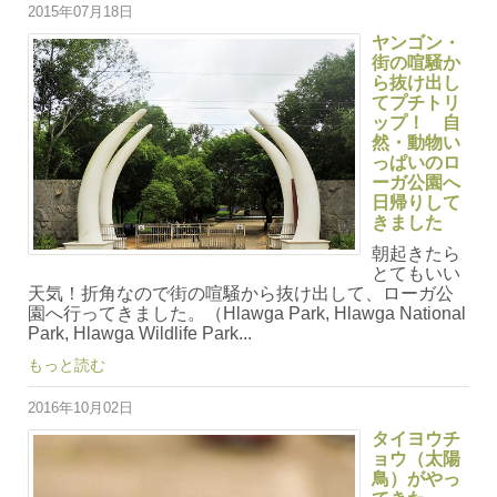
2015年07月18日
ヤンゴン・
街の喧騒か
ら抜け出し
てプチトリ
ップ！ 自
然・動物い
っぱいのロ
ーガ公園へ
日帰りして
きました
朝起きたら
とてもいい
天気！折角なので街の喧騒から抜け出して、ローガ公
園へ行ってきました。（Hlawga Park, Hlawga National
Park, Hlawga Wildlife Park...
もっと読む
2016年10月02日
タイヨウチ
ョウ（太陽
鳥）がやっ