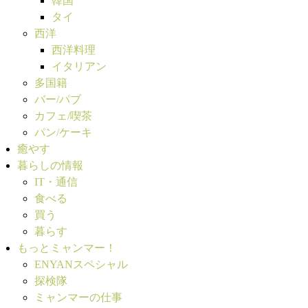
韓国
タイ
西洋
西洋料理
イタリアン
多国籍
バー/パブ
カフェ/喫茶
パン/ケーキ
癒やす
暮らしの情報
IT・通信
食べる
買う
暮らす
もっとミャンマー！
ENYANスペシャル
探検隊
ミャンマーの仕事