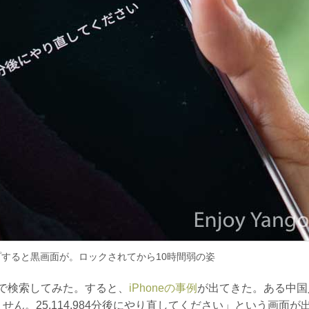
すると黒画面が。ロックされてから10時間弱の姿
トで検索してみた。すると、
iPhoneの事例
が出てきた。ある中国
きません。25,114,984分後にやり直してください」という画面が