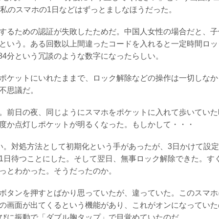
。私のスマホの1日などはずっとましなほうだった。
するための認証が失敗したためだ。中国人女性の場合だと、子
という。ある回数以上間違ったコードを入れると一定時間ロッ
,984分という冗談のような数字になったらしい。
ポケットにいれたままで、ロック解除などの操作は一切しなか
不思議だ。
。前日の夜、同じようにスマホをポケットに入れて歩いていた
度か点灯しポケットが明るくなった。もしかして・・・
い。対処方法として初期化という手があったが、3日かけて設
1日待つことにした。そして翌日、無事ロック解除できた。す
っとわかった。そうだったのか。
ボタンを押すとばかり思っていたが、違っていた。このスマホ
の画面が出てくるという機能があり、これがオンになっていた
びに振動で「ダブル胸タップ」で目覚めていたのだ。