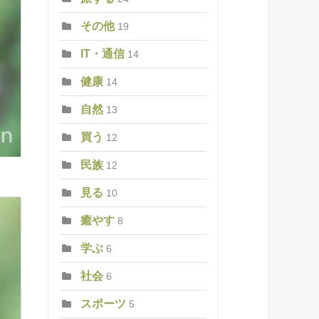
その他
19
IT・通信
14
健康
14
自然
13
買う
12
民族
12
見る
10
癒やす
8
学ぶ
6
社会
6
スポーツ
5