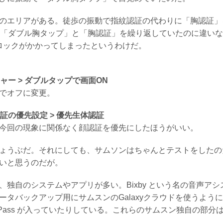
のエリアがある。徒歩の振動で指紋認証の代わりに「胸認証」
に「ダブル胸タップ」と「胸認証」を繰り返していたのに違い
のロックがかかってしまったというわけだ。
チャー > ダブルタップで画面ON
でオフに変更。
認証の優先設定 > 優先生体認証
今回の現象に関係なく顔認証を優先にしたほうがいい。
ょうぶだ。それにしても、サムソンはちゃんとテストをしたの
いと思うのだが。
独自のシステムやアプリが多い。Bixby という名の音声アシ
タバックアップ用にサムスンのGalaxyクラウドを使うよう
g Pass が入っていたりしている。これらのサムスン独自の部分