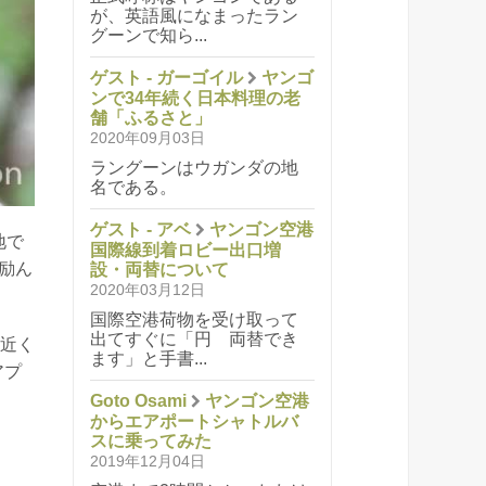
が、英語風になまったラン
グーンで知ら...
ゲスト - ガーゴイル
ヤンゴ
ンで34年続く日本料理の老
舗「ふるさと」
2020年09月03日
ラングーンはウガンダの地
名である。
ゲスト - アベ
ヤンゴン空港
地で
国際線到着ロビー出口増
励ん
設・両替について
2020年03月12日
国際空港荷物を受け取って
出てすぐに「円 両替でき
度近く
ます」と手書...
アプ
Goto Osami
ヤンゴン空港
からエアポートシャトルバ
スに乗ってみた
2019年12月04日