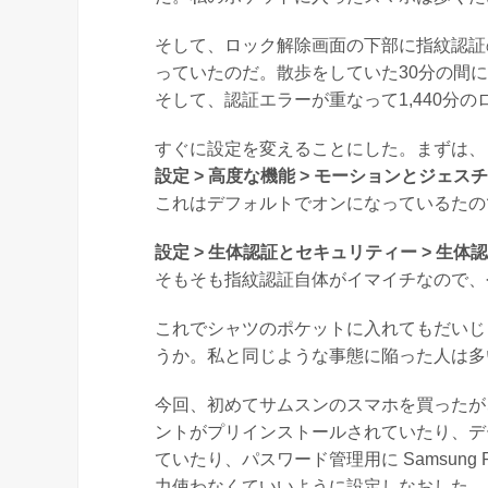
そして、ロック解除画面の下部に指紋認証
っていたのだ。散歩をしていた30分の間
そして、認証エラーが重なって1,440分
すぐに設定を変えることにした。まずは、
設定 > 高度な機能 > モーションとジェス
これはデフォルトでオンになっているたの
設定 > 生体認証とセキュリティー > 生体
そもそも指紋認証自体がイマイチなので、
これでシャツのポケットに入れてもだいじ
うか。私と同じような事態に陥った人は多
今回、初めてサムスンのスマホを買ったが、
ントがプリインストールされていたり、デー
ていたり、パスワード管理用に Samsun
力使わなくていいように設定しなおした。