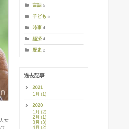
言語
5
子ども
5
時事
4
経済
4
歴史
2
過去記事
2021
1月
(1)
2020
1月
(2)
2月
(1)
人女
3月
(3)
4月
(2)
出て