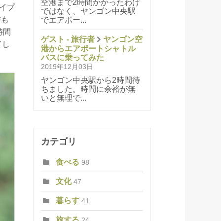
空港まで2時間かかったわけ
イプ
ではなく、ヤンゴン中央駅
作も
でエアポー...
時間
ゲスト - 旅行者
ヤンゴン空
てし
港からエアポートシャトル
バスに乗ってみた
2019年12月03日
ヤンゴン中央駅から2時間待
ちました。時間に余裕が無
いと無理で...
カテゴリ
食べる
98
文化
47
暮らす
41
旅する
24