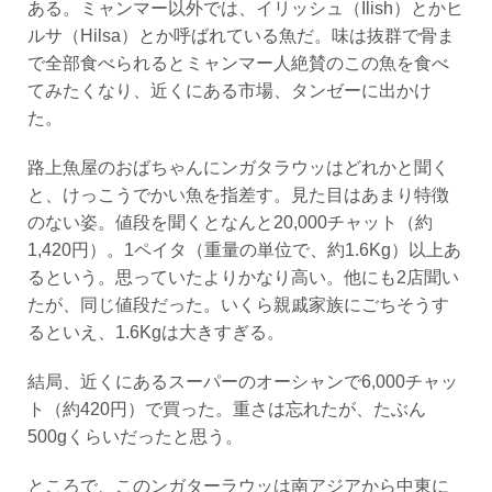
ある。ミャンマー以外では、イリッシュ（
Ilish
）とかヒ
ルサ（
Hilsa
）とか呼ばれている魚だ。味は抜群で骨ま
で全部食べられるとミャンマー人絶賛のこの魚を食べ
てみたくなり、近くにある市場、タンゼーに出かけ
た。
路上魚屋のおばちゃんにンガタラウッはどれかと聞く
と、けっこうでかい魚を指差す。見た目はあまり特徴
のない姿。値段を聞くとなんと20,000チャット（約
1,420円）。1ペイタ（重量の単位で、約1.6Kg）以上あ
るという。思っていたよりかなり高い。他にも2店聞い
たが、同じ値段だった。いくら親戚家族にごちそうす
るといえ、1.6Kgは大きすぎる。
結局、近くにあるスーパーのオーシャンで6,000チャッ
ト（約420円）で買った。重さは忘れたが、たぶん
500gくらいだったと思う。
ところで、このンガターラウッは南アジアから中東に