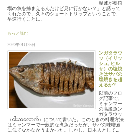
親戚が養殖
場の魚を捕まえるんだけど見に行かない？」と誘って
くれたので、久々のショートトリップということで、
早速行くことに。
もっと読む
2020年01月25日
ンガタラウ
ッ（イリッ
シュ, ヒル
サ）の塩焼
きはサバの
塩焼きを超
えるか?
以前のブロ
グ記事で、
ミャンマー
の高級魚ン
ガタラウッ
（ငါးသလောက်）について書いた。このときの料理方法
はミャンマーで一般的な煮魚だったが、サバの味噌煮
に似てなかなかうまかった。しかし、日本人として...