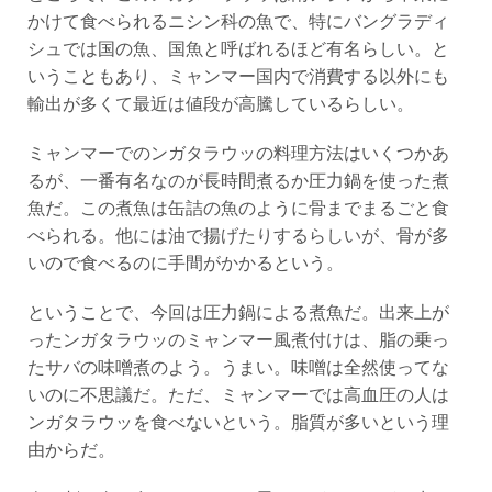
かけて食べられるニシン科の魚で、特にバングラディ
シュでは国の魚、国魚と呼ばれるほど有名らしい。と
いうこともあり、ミャンマー国内で消費する以外にも
輸出が多くて最近は値段が高騰しているらしい。
ミャンマーでのンガタラウッの料理方法はいくつかあ
るが、一番有名なのが長時間煮るか圧力鍋を使った煮
魚だ。この煮魚は缶詰の魚のように骨までまるごと食
べられる。他には油で揚げたりするらしいが、骨が多
いので食べるのに手間がかかるという。
ということで、今回は圧力鍋による煮魚だ。出来上が
ったンガタラウッのミャンマー風煮付けは、脂の乗っ
たサバの味噌煮のよう。うまい。味噌は全然使ってな
いのに不思議だ。ただ、ミャンマーでは高血圧の人は
ンガタラウッを食べないという。脂質が多いという理
由からだ。