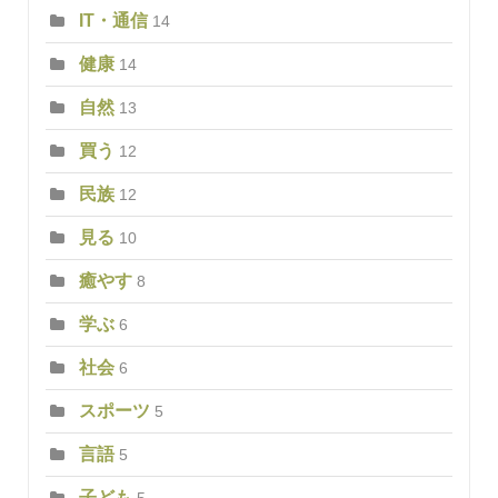
IT・通信
14
健康
14
自然
13
買う
12
民族
12
見る
10
癒やす
8
学ぶ
6
社会
6
スポーツ
5
言語
5
子ども