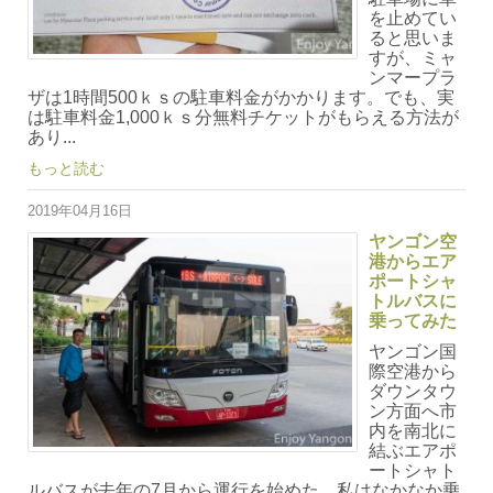
を止めてい
ると思いま
すが、ミャ
ンマープラ
ザは1時間500ｋｓの駐車料金がかかります。でも、実
は駐車料金1,000ｋｓ分無料チケットがもらえる方法が
あり...
もっと読む
2019年04月16日
ヤンゴン空
港からエア
ポートシャ
トルバスに
乗ってみた
ヤンゴン国
際空港から
ダウンタウ
ン方面へ市
内を南北に
結ぶエアポ
ートシャト
ルバスが去年の7月から運行を始めた。私はなかなか乗