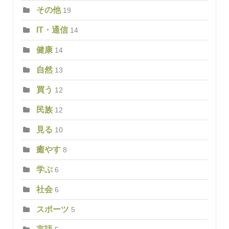
その他
19
IT・通信
14
健康
14
自然
13
買う
12
民族
12
見る
10
癒やす
8
学ぶ
6
社会
6
スポーツ
5