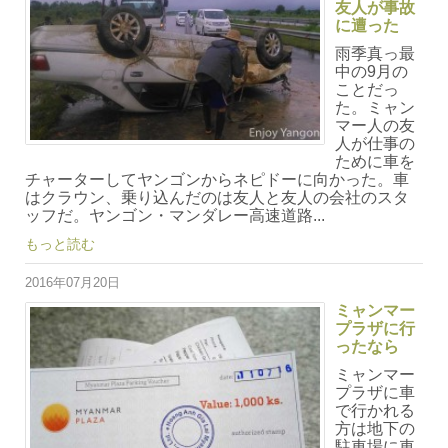
友人が事故
に遭った
雨季真っ最
中の9月の
ことだっ
た。ミャン
マー人の友
人が仕事の
ために車を
チャーターしてヤンゴンからネピドーに向かった。車
はクラウン、乗り込んだのは友人と友人の会社のスタ
ッフだ。ヤンゴン・マンダレー高速道路...
もっと読む
2016年07月20日
ミャンマー
プラザに行
ったなら
ミャンマー
プラザに車
で行かれる
方は地下の
駐車場に車