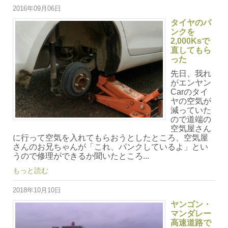
2016年09月06日
タイヤのパ
ンクを
2,000Ksで
直してもら
った
先日、我れ
がエンヤン
Carのタイ
ヤの空気が
減っていた
ので道端の
空気屋さん
に行って空気を入れてもらおうとしたところ、空気屋
さんのお兄ちゃんが「これ、パンクしているよ」とい
うので修理ができるか聞いたところ...
もっと読む
2018年10月10日
ヤンゴン・
マンダレー
高速道路で