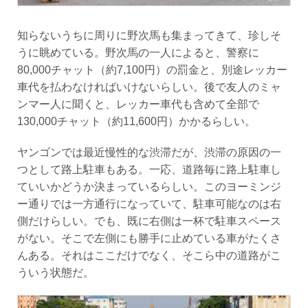
知らないうちに周りに野次馬も集まってきて、珍しそ
うに眺めている。野次馬の一人によると、警察に
80,000チャット（約7,100円）の罰金と、別途レッカー
車代を払わなければいけないらしい。後で友人のミャ
ンマー人に聞くと、レッカー車代も含めて全部で
130,000チャット（約11,600円）かかるらしい。
ヤンゴンでは最近慢性的な渋滞だが、渋滞の原因の一
つとして路上駐車もある。一応、道路毎に路上駐車し
ていいかどうか決まっているらしい。このヨーミンジ
ー通りでは一方通行になっていて、駐車可能なのは右
側だけらしい。でも、既に右側は一杯で駐車スペース
がない。そこで左側にも勝手に止めている車がたくさ
んある。それはここだけでなく、そこら中の道路がこ
ういう状態だ。