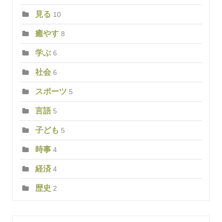
見る
10
癒やす
8
学ぶ
6
社会
6
スポーツ
5
言語
5
子ども
5
時事
4
経済
4
歴史
2