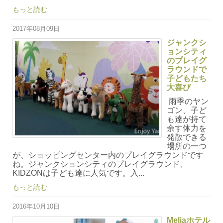
もっと読む
2017年08月09日
ジャンクシ
ョンシティ
のプレイグ
ラウンドで
子どもたち
大喜び
雨季のヤン
ゴン、子ど
も達が持て
余す体力を
発散できる
場所の一つ
が、ショッピングセンター内のプレイグラウンドです
ね。ジャンクションシティのプレイグラウンド、
KIDZONは子ども達に人気です。入...
もっと読む
2016年10月10日
Meliaホテル