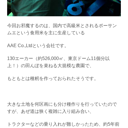
今回お邪魔するのは、国内で高級米とされるポーサン
ムエという食用米を主に生産している
AAE Co.,Ltdという会社です。
130エーカー（約526,000㎡、東京ドーム11個分以
上！）の田んぼを束ねる大規模な農園で、
もともとは種籾を作っておられたそうです。
大きな土地を何区画にも分け種作りを行っていたので
すが、あぜ道は狭く複雑に入り組み合い、
トラクターなどの乗り入れが難しかったため、約5年前