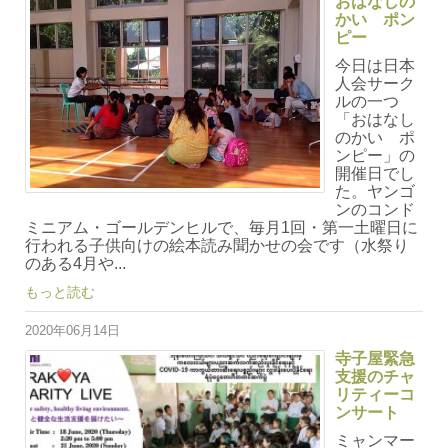
おはなしの
かい ポン
ピー
今日は日本
人会サーク
ルの一つ
「おはなし
のかい ポ
ンピー」の
開催日でし
た。ヤンゴ
ンのコンド
ミニアム・ゴールデンヒルで、毎月1回・第一土曜日に
行われる子供向けの絵本読み聞かせの会です（水祭り
のある4月や...
もっと読む
2020年06月14日
寺子屋緊急
支援のチャ
リティーコ
ンサート
ミャンマー