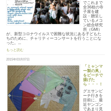
でこれまで
全36校の寺
子屋を建
設・贈呈し
ているメコ
ン総合研究
所（GMI）
が、新型コロナウイルスで困難な状況にある子どもた
ちのために、チャリティーコンサートを行うことにな
った。...
もっと読む
2015年03月07日
「ミャンマ
ー製の凧」
をビーチで
揚げた
ら・・・！
グエサンビ
ーチ行きを
目前に、最
近ヤンゴン
であまり見