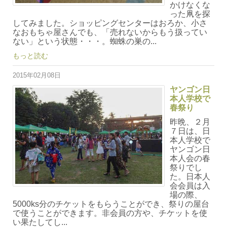
かけなくな
った凧を探
してみました。ショッピングセンターはおろか、小さ
なおもちゃ屋さんでも、「売れないからもう扱ってい
ない」という状態・・・。蜘蛛の巣の...
もっと読む
2015年02月08日
ヤンゴン日
本人学校で
春祭り
昨晩、２月
７日は、日
本人学校で
ヤンゴン日
本人会の春
祭りでし
た。日本人
会会員は入
場の際、
5000ks分のチケットをもらうことができ、祭りの屋台
で使うことができます。非会員の方や、チケットを使
い果たしてし...