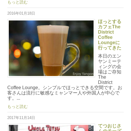
もっと読む
2016年01月18日
ほっとする
カフェThe
District
Coffee
Loungeに
行ってきた
本日のエン
ヤンミーテ
ィングの会
場はご存知
The
District
Coffee Lounge。シンプルでほっとできる空間です。お
客さんは流行に敏感なミャンマー人や外国人が中心で
す。...
もっと読む
2017年11月14日
てつおじさ