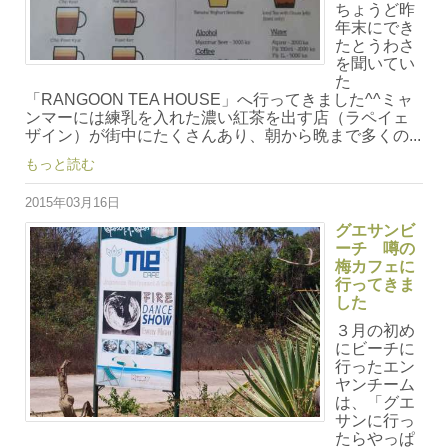
ちょうど昨
年末にでき
たとうわさ
を聞いてい
た
「RANGOON TEA HOUSE」へ行ってきました^^ミャ
ンマーには練乳を入れた濃い紅茶を出す店（ラペイェ
ザイン）が街中にたくさんあり、朝から晩まで多くの...
もっと読む
2015年03月16日
グエサンビ
ーチ 噂の
梅カフェに
行ってきま
した
３月の初め
にビーチに
行ったエン
ヤンチーム
は、「グエ
サンに行っ
たらやっぱ