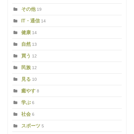
その他
19
IT・通信
14
健康
14
自然
13
買う
12
民族
12
見る
10
癒やす
8
学ぶ
6
社会
6
スポーツ
5