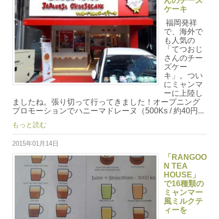
んのチーズ
ケーキ
福岡発祥
で、海外で
も人気の
「てつおじ
さんのチー
ズケー
キ」。つい
にミャンマ
ーに上陸し
ましたね。張り切って行ってきました！オープニング
プロモーションでハニーマドレーヌ（500Ks / 約40円...
もっと読む
2015年01月14日
「RANGOO
N TEA
HOUSE」
で16種類の
ミャンマー
風ミルクテ
ィーを