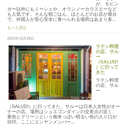
が、モヒン
ガー以外にもミーシェや、オウンノーカウスエーなど
も人気です。そんな朝ごはん、ほとんどのお店が屋台
で、外国人が安心安全に食べられる場所はあまり多...
もっと読む
2015年10月26日
ラテン料理
の店、サル
ー
（SALUD!
）に行って
きた
ラテン料理
の店、サル
ー
（SALUD!）に行ってきた。サルーは日本人女性がオー
ナーの店。場所はシュエゴンダインの交差点の近く、
黄色とグリーンという南米っぽい明るい色の入り口が
目印。ここにエンヤンメンバー...