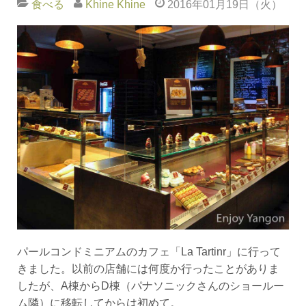
食べる
Khine Khine
2016年01月19日（火）
パールコンドミニアムのカフェ「La Tartinr」に行って
きました。以前の店舗には何度か行ったことがありま
したが、A棟からD棟（パナソニックさんのショールー
ム隣）に移転してからは初めて。