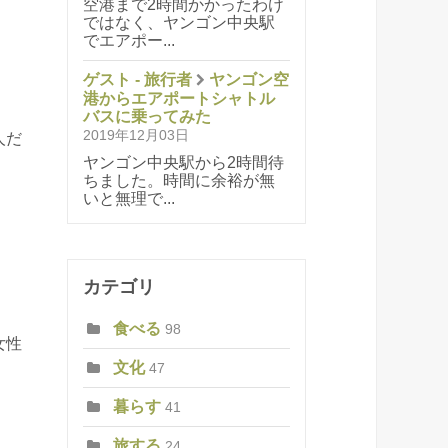
空港まで2時間かかったわけ
ではなく、ヤンゴン中央駅
でエアポー...
ゲスト - 旅行者
ヤンゴン空
港からエアポートシャトル
バスに乗ってみた
2019年12月03日
人だ
ヤンゴン中央駅から2時間待
、
ちました。時間に余裕が無
いと無理で...
カテゴリ
食べる
98
女性
文化
47
暮らす
41
旅する
24