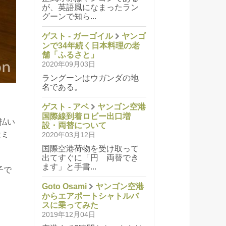
が、英語風になまったラン
グーンで知ら...
ゲスト - ガーゴイル
ヤンゴ
ンで34年続く日本料理の老
舗「ふるさと」
2020年09月03日
ラングーンはウガンダの地
名である。
ゲスト - アベ
ヤンゴン空港
国際線到着ロビー出口増
払い
設・両替について
はミ
2020年03月12日
国際空港荷物を受け取って
出てすぐに「円 両替でき
ます」と手書...
子で
Goto Osami
ヤンゴン空港
からエアポートシャトルバ
スに乗ってみた
2019年12月04日