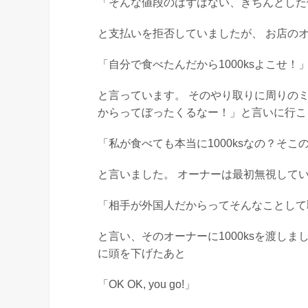
「そんな値段のはずはない、きちんとした
と支払いを拒否していましたが、 お店の
「自分で食べたんだから1000ksよこせ！
と言っています。 そのやり取りに周りの
からってぼったくるなー！」と言いに行こ
「私が食べても本当に1000ksなの？そこ
と言いました。 オーナーは最初無視して
「相手が外国人だからってそんなことして
と言い、そのオーナーに1000ksを渡しま
に頭を下げたあと
「OK OK, you go!」