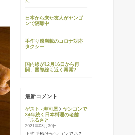
た
日本から来た友人がヤンゴ
ンで隔離中
手作り感満載のコロナ対応
タクシー
国内線が12月16日から再
開、国際線も近く再開?
最新コメント
ゲスト - 寿司屋
ヤンゴンで
34年続く日本料理の老舗
「ふるさと」
2021年03月30日
正式呼称はヤンゴンである