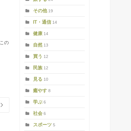
その他
19
IT・通信
14
健康
14
この
自然
13
ま
買う
12
民族
12
見る
10
癒やす
8
学ぶ
6
社会
6
スポーツ
5