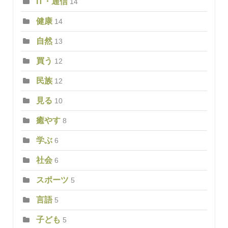
IT・通信
14
健康
14
自然
13
買う
12
民族
12
見る
10
癒やす
8
学ぶ
6
社会
6
スポーツ
5
言語
5
子ども
5