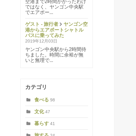
空港まで2時間かかったわけ
ではなく、ヤンゴン中央駅
でエアポー...
ゲスト - 旅行者
ヤンゴン空
港からエアポートシャトル
バスに乗ってみた
2019年12月03日
ヤンゴン中央駅から2時間待
ちました。時間に余裕が無
いと無理で...
カテゴリ
食べる
98
文化
47
暮らす
41
旅する
24