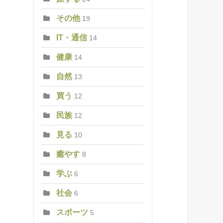
その他
19
IT・通信
14
健康
14
自然
13
買う
12
民族
12
見る
10
癒やす
8
学ぶ
6
社会
6
スポーツ
5