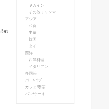
ヤカイン
その他ミャンマー
アジア
和食
芸能
中華
韓国
タイ
西洋
西洋料理
イタリアン
多国籍
バー/パブ
カフェ/喫茶
パン/ケーキ