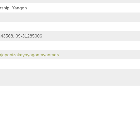
nship, Yangon
143568, 09-31285006
najapanizakayayagonmyanmar/