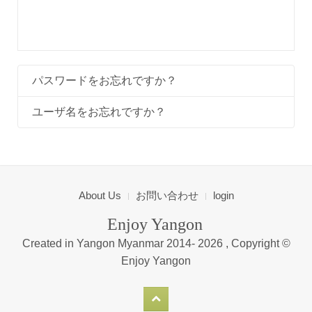
パスワードをお忘れですか？
ユーザ名をお忘れですか？
About Us
お問い合わせ
login
Enjoy Yangon
Created in Yangon Myanmar 2014-
2026 , Copyright ©
Enjoy Yangon