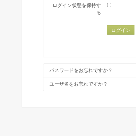
ログイン状態を保持す
る
ログイン
パスワードをお忘れですか？
ユーザ名をお忘れですか？