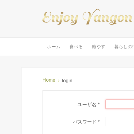
ホーム
食べる
癒やす
暮らしの
Home
login
ユーザ名
*
パスワード
*